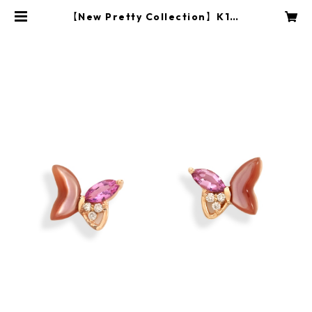
【New Pretty Collection】K18P
G Shell Pink Sapphire Pierced
Earrings | BBI CLARITY