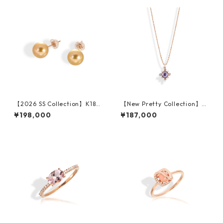
【2026 SS Collection】K18P
【New Pretty Collection】K1
G Golden Pearl Pierced Earr
8PG Amethyst Pendant
¥198,000
¥187,000
ings