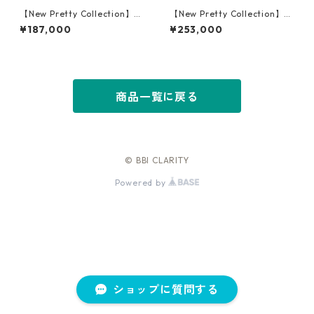
【New Pretty Collection】K1
【New Pretty Collection】K1
8PG Morganite Ring
8PG Pink Opal Ring
¥187,000
¥253,000
商品一覧に戻る
© BBI CLARITY
Powered by
ショップに質問する