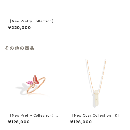
【New Pretty Collection】K1
8PG Shell Pink Sapphire Pier
¥220,000
ced Earrings
その他の商品
【New Pretty Collection】K1
【New Cozy Collection】K10
8PG Shell Pink Sapphire Rin
PG White Moonstone Neckl
¥198,000
¥198,000
g
ace