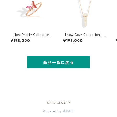
8
【New Pretty Collection】
【New Cozy Collection】K
K18PG Shell Pink Sapphire
10PG White Moonstone N
¥198,000
¥198,000
Ring
ecklace
商品一覧に戻る
© BBI CLARITY
Powered by