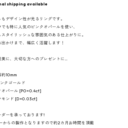
nal shipping available
らもデザイン性が光るリングです。
中でも特に人気のピンクオパールを使い、
もスタイリッシュな雰囲気のある仕上がりに。
お出かけまで、幅広く活躍します！
褒美に、大切な方へのプレゼントに…
約10mm
ピンクゴールド
パール [PO=0.4ct]
ンド [D=0.03ct]
ーダーを承っております!
は一からの製作となりますので約2カ月お時間を頂戴