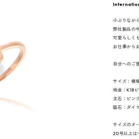
Internatio
小ぶりなが
弊社製品の
可愛らしく
お仕事から
自分へのご
サイズ：横幅
地金：K18
主石：ピンクオ
脇石：ダイヤモ
サイズのオ
20号以上