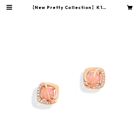
【New Pretty Collection】K18P
G Pink Opal Pierced Earrings |
BBI CLARITY