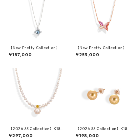
【New Pretty Collection】K1
【New Pretty Collection】K1
8WG Blue Topaz Pendant
8PG Shell Pink Sapphire Nec
¥187,000
¥253,000
klace
【2026 SS Collection】K18Y
【2026 SS Collection】K18P
G Fresh Water Pearl Yellow
G Golden Pearl Pierced Earr
¥297,000
¥198,000
Sapphire Necklace
ings