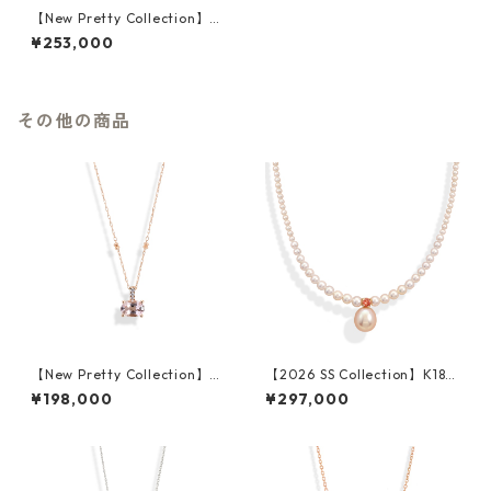
【New Pretty Collection】K1
8PG Pink Opal Pierced Earri
¥253,000
ngs
その他の商品
【New Pretty Collection】K1
【2026 SS Collection】K18Y
8PG Morganite Pendant
G Fresh Water Pearl Orang
¥198,000
¥297,000
e Sapphire Necklace