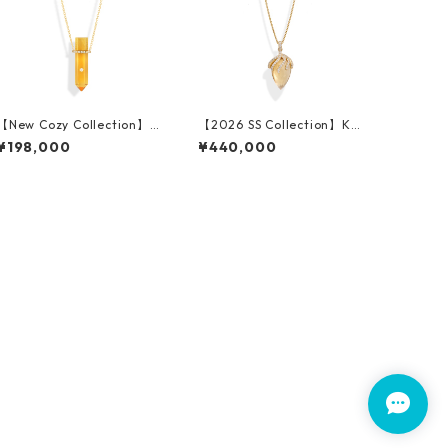
【New Cozy Collection】K
【2026 SS Collection】K18
10YG Citrine Necklace
YG Citrine Diamond Pend
¥198,000
¥440,000
ant