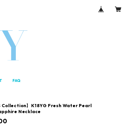
T
FAQ
 Collection】K18YG Fresh Water Pearl
apphire Necklace
00