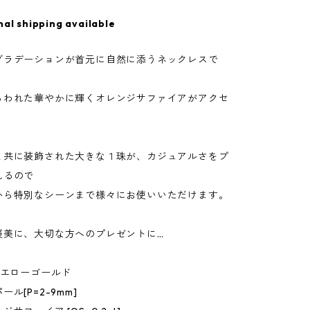
nal shipping available
グラデーションが首元に自然に添うネックレスで
らわれた華やかに輝くオレンジサファイアがアクセ
と共に装飾された大きな１珠が、カジュアルさをプ
れるので
から特別なシーンまで様々にお使いいただけます。
褒美に、大切な方へのプレゼントに…
イエローゴールド
ル[P=2-9mm]