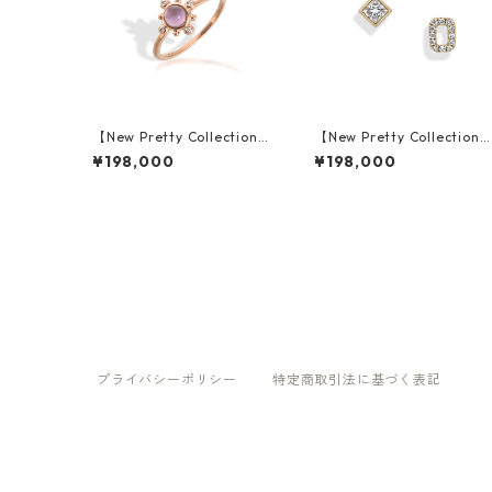
【New Pretty Collection】
【New Pretty Collection
K18PG Amethyst Ring
K18YG Diamond Pierced E
¥198,000
¥198,000
arrings
プライバシーポリシー
特定商取引法に基づく表記