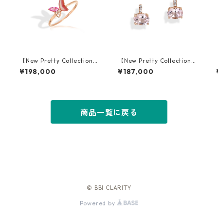
】
【New Pretty Collection】
【New Pretty Collection】
K18PG Shell Pink Sapphire
K18PG Morganite Pierced
¥198,000
¥187,000
Ring
Earrings
商品一覧に戻る
© BBI CLARITY
Powered by