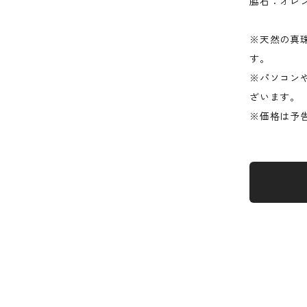
脇石：オレンジ
※天然の真
す。
※パソコン
ざいます。
※価格は予