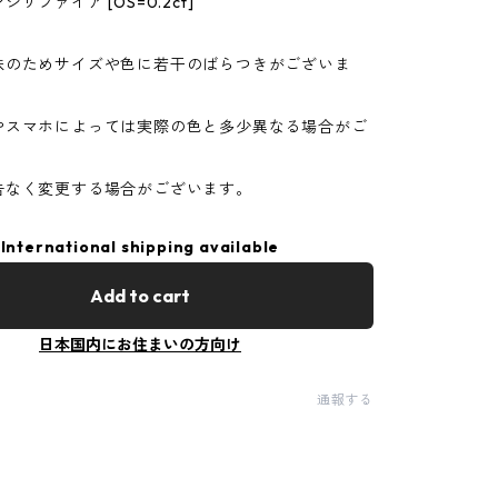
サファイア [OS=0.2ct]
珠のためサイズや色に若干のばらつきがございま
やスマホによっては実際の色と多少異なる場合がご
告なく変更する場合がございます。
International shipping available
Add to cart
日本国内にお住まいの方向け
通報する