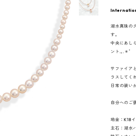
Internatio
湖水真珠の
す。
中央にあし
ント.｡.＊ﾟ
サファイア
ラスしてく
日常の装い
自分へのご
地金：K18
主石：湖水パー