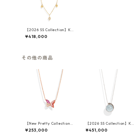
【2026 SS Collection】K18
YG Diamond Necklace
¥418,000
その他の商品
【New Pretty Collection】
【2026 SS Collection】K1
K18PG Shell Pink Sapphire
WG Blue Topaz Brown Dia
¥253,000
¥451,000
Necklace
mond Pendant