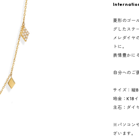
Internatio
菱形のゴー
グしたステ
メレダイヤ
トに。
表情豊かに
自分へのご
サイズ：縦8m
地金：K18
主石：ダイヤモ
※パソコン
ざいます。