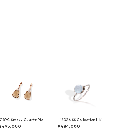
K18PG Smoky Quartz Pier
【2026 SS Collection】K18
ced Earrings
WG Blue Topaz Brown Dia
¥495,000
¥484,000
mond Ring