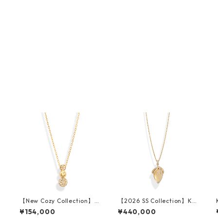
8
【New Cozy Collection】K
【2026 SS Collection】K18
10YG Diamond Pendant
YG Citrine Diamond Pend
¥154,000
¥440,000
ant