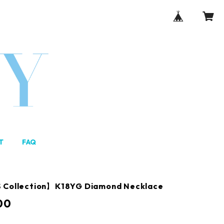
T
FAQ
 Collection】K18YG Diamond Necklace
00