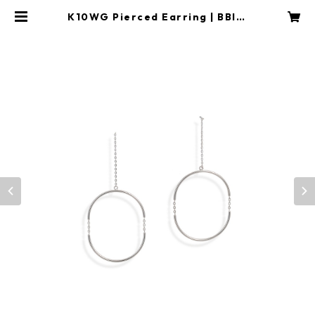
K10WG Pierced Earring | BBI C
LARITY