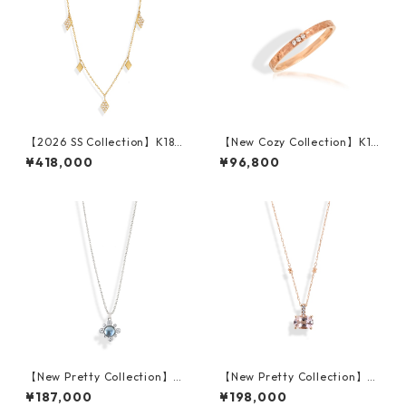
【2026 SS Collection】K18Y
【New Cozy Collection】K18
G Diamond Necklace
PG Diamond Ring
¥418,000
¥96,800
【New Pretty Collection】K1
【New Pretty Collection】K1
8WG Blue Topaz Pendant
8PG Morganite Pendant
¥187,000
¥198,000