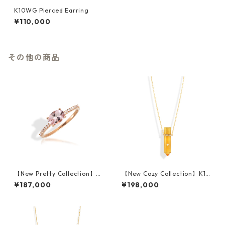
K10WG Pierced Earring
¥110,000
その他の商品
【New Pretty Collection】K1
【New Cozy Collection】K10
8PG Morganite Ring
YG Citrine Necklace
¥187,000
¥198,000