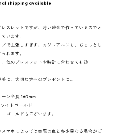
nal shipping available
ブレスレットですが、薄い地金で作っているのでと
っています。
イプで主張しすぎず、カジュアルにも、ちょっとし
けられます。
も。他のブレスレットや時計に合わせても◎
褒美に、大切な方へのプレゼントに…
ーン全長 160mm
ホワイトゴールド
ゴールドもございます。
やスマホによっては実際の色と多少異なる場合がご