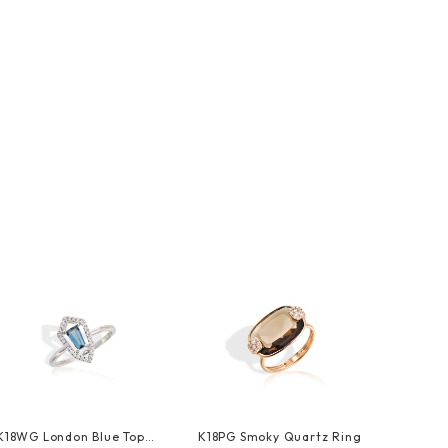
K18WG London Blue Topaz
K18PG Smoky Quartz Ring