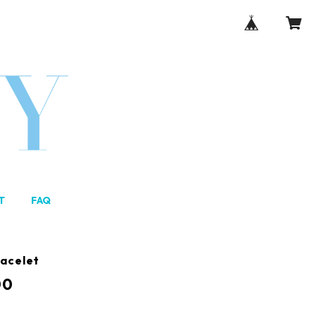
T
FAQ
acelet
00