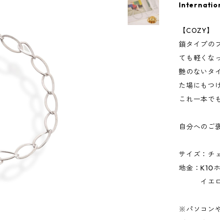
Internatio
【COZY】
鎖タイプの
ても軽くな
艶のないタ
た場にもつ
これ一本で
自分へのご
サイズ：チェ
地金：K10
イエロー
※パソコン