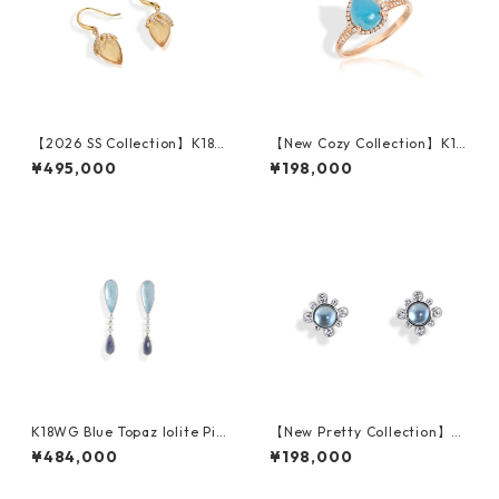
【2026 SS Collection】K18Y
【New Cozy Collection】K10
G Citrine Diamond Pierced
PG Blue Quartzite Ring
¥495,000
¥198,000
Earrings
K18WG Blue Topaz Iolite Pie
【New Pretty Collection】K1
rced Earrings
8WG Blue Topaz Pierced Ear
¥484,000
¥198,000
rings