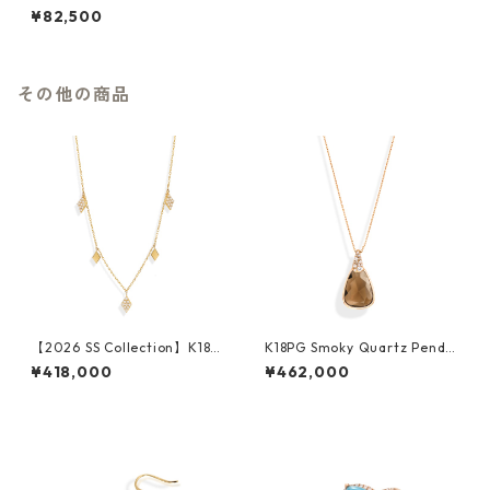
¥82,500
その他の商品
【2026 SS Collection】K18Y
K18PG Smoky Quartz Penda
G Diamond Necklace
nt
¥418,000
¥462,000